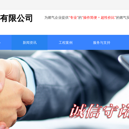
有限公司
为燃气企业提供
“专业”
的
“操作简便
+ 超性价比”
的燃气
心
新闻资讯
工程案例
服务与支持
诚
精
信至上
意为宗旨 不断达到**标准 **行业水平