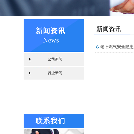
新闻资讯
新闻资讯
News
老旧燃气安全隐患
公司新闻
行业新闻
联系我们